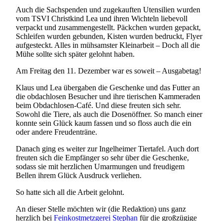
Auch die Sachspenden und zugekauften Utensilien wurden
vom TSVI Christkind Lea und ihren Wichteln liebevoll
verpackt und zusammengestellt. Päckchen wurden gepackt,
Schleifen wurden gebunden, Kisten wurden bedruckt, Flyer
aufgesteckt. Alles in mühsamster Kleinarbeit – Doch all die
Mühe sollte sich später gelohnt haben.
Am Freitag den 11. Dezember war es soweit – Ausgabetag!
Klaus und Lea übergaben die Geschenke und das Futter an
die obdachlosen Besucher und ihre tierischen Kammeraden
beim Obdachlosen-Café. Und diese freuten sich sehr.
Sowohl die Tiere, als auch die Dosenöffner. So manch einer
konnte sein Glück kaum fassen und so floss auch die ein
oder andere Freudenträne.
Danach ging es weiter zur Ingelheimer Tiertafel. Auch dort
freuten sich die Empfänger so sehr über die Geschenke,
sodass sie mit herzlichen Umarmungen und freudigem
Bellen ihrem Glück Ausdruck verliehen.
So hatte sich all die Arbeit gelohnt.
An dieser Stelle möchten wir (die Redaktion) uns ganz
herzlich bei
Feinkostmetzgerei Stephan
für die großzügige