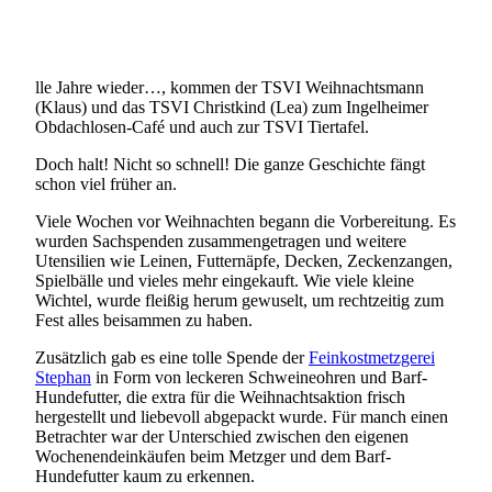
lle Jahre wieder…, kommen der TSVI Weihnachtsmann
(Klaus) und das TSVI Christkind (Lea) zum Ingelheimer
Obdachlosen-Café und auch zur TSVI Tiertafel.
Doch halt! Nicht so schnell! Die ganze Geschichte fängt
schon viel früher an.
Viele Wochen vor Weihnachten begann die Vorbereitung. Es
wurden Sachspenden zusammengetragen und weitere
Utensilien wie Leinen, Futternäpfe, Decken, Zeckenzangen,
Spielbälle und vieles mehr eingekauft. Wie viele kleine
Wichtel, wurde fleißig herum gewuselt, um rechtzeitig zum
Fest alles beisammen zu haben.
Zusätzlich gab es eine tolle Spende der
Feinkostmetzgerei
Stephan
in Form von leckeren Schweineohren und Barf-
Hundefutter, die extra für die Weihnachtsaktion frisch
hergestellt und liebevoll abgepackt wurde. Für manch einen
Betrachter war der Unterschied zwischen den eigenen
Wochenendeinkäufen beim Metzger und dem Barf-
Hundefutter kaum zu erkennen.